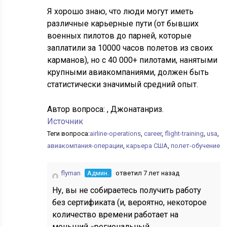
Я хорошо знаю, что люди могут иметь
различные карьерные пути (от бывших
военных пилотов до парней, которые
заплатили за 10000 часов полетов из своих
карманов), но с 40 000+ пилотами, нанятыми
крупными авиакомпаниями, должен быть
статистически значимый средний опыт.
Автор вопроса:
, Джонатанриз.
Источник
Теги вопроса:
airline-operations
,
career
,
flight-training
,
usa
,
авиакомпания-операции
,
карьера США
,
полет-обучение
flyman
Админ.
ответил 7 лет назад
Ну, вы не собираетесь получить работу
без сертификата (и, вероятно, некоторое
количество времени работает на
меньший «региональный