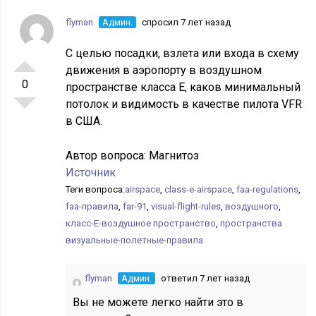
flyman
Админ.
спросил 7 лет назад
С целью посадки, взлета или входа в схему
движения в аэропорту в воздушном
0
пространстве класса E, каков минимальный
потолок и видимость в качестве пилота VFR
в США.
Автор вопроса:
Магнитоз
Источник
Теги вопроса:
airspace
,
class-e-airspace
,
faa-regulations
,
faa-правила
,
far-91
,
visual-flight-rules
,
воздушного
,
класс-E-воздушное пространство
,
пространства
визуальные-полетные-правила
flyman
Админ.
ответил 7 лет назад
Вы не можете легко найти это в