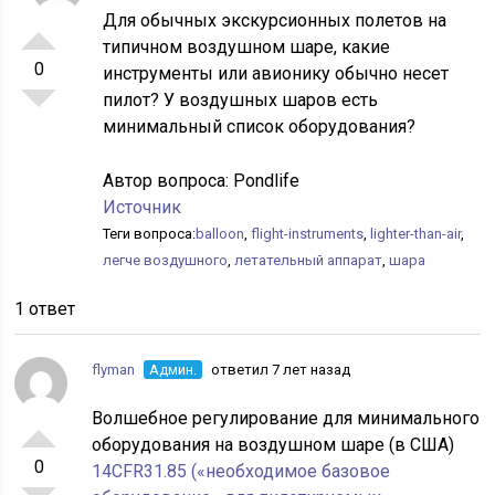
Для обычных экскурсионных полетов на
типичном воздушном шаре, какие
0
инструменты или авионику обычно несет
пилот? У воздушных шаров есть
минимальный список оборудования?
Автор вопроса:
Pondlife
Источник
Теги вопроса:
balloon
,
flight-instruments
,
lighter-than-air
,
легче воздушного
,
летательный аппарат
,
шара
1 ответ
flyman
Админ.
ответил 7 лет назад
Волшебное регулирование для минимального
оборудования на воздушном шаре (в США)
0
14CFR31.85 («необходимое базовое