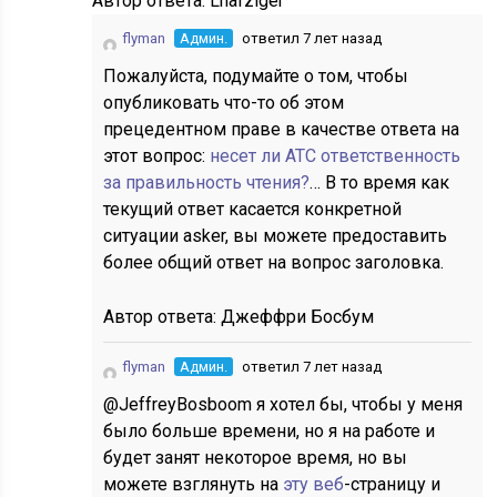
Автор ответа:
Lnafziger
flyman
Админ.
ответил 7 лет назад
Пожалуйста, подумайте о том, чтобы
опубликовать что-то об этом
прецедентном праве в качестве ответа на
этот вопрос:
несет ли ATC ответственность
за правильность чтения?
… В то время как
текущий ответ касается конкретной
ситуации asker, вы можете предоставить
более общий ответ на вопрос заголовка.
Автор ответа:
Джеффри Босбум
flyman
Админ.
ответил 7 лет назад
@JeffreyBosboom я хотел бы, чтобы у меня
было больше времени, но я на работе и
будет занят некоторое время, но вы
можете взглянуть на
эту веб
-страницу и