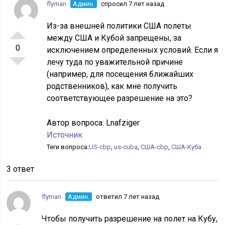
flyman
Админ.
спросил 7 лет назад
Из-за внешней политики США полеты
между США и Кубой запрещены, за
0
исключением определенных условий. Если я
лечу туда по уважительной причине
(например, для посещения ближайших
родственников), как мне получить
соответствующее разрешение на это?
Автор вопроса:
Lnafziger
Источник
Теги вопроса:
US-cbp
,
us-cuba
,
США-cbp
,
США-Куба
3 ответ
flyman
Админ.
ответил 7 лет назад
Чтобы получить разрешение на полет на Кубу,