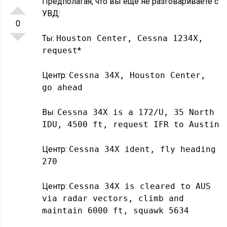
Предполагая, что вы еще не разговариваете с
УВД:
0
Ты:
Houston Center, Cessna 1234X,
request
*
Центр:
Cessna 34X, Houston Center,
go ahead
Вы:
Cessna 34X is a 172/U, 35 North
IDU, 4500 ft, request IFR to Austin
Центр:
Cessna 34X ident, fly heading
270
Центр:
Cessna 34X is cleared to AUS
via radar vectors, climb and
maintain 6000 ft, squawk 5634