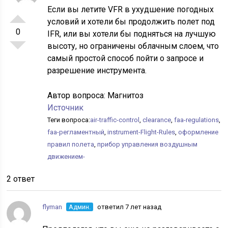
Если вы летите VFR в ухудшение погодных
условий и хотели бы продолжить полет под
0
IFR, или вы хотели бы подняться на лучшую
высоту, но ограничены облачным слоем, что
самый простой способ пойти о запросе и
разрешение инструмента.
Автор вопроса:
Магнитоз
Источник
Теги вопроса:
air-traffic-control
,
clearance
,
faa-regulations
,
faa-регламентный
,
instrument-Flight-Rules
,
оформление
правил полета
,
прибор управления воздушным
движением-
2 ответ
flyman
Админ.
ответил 7 лет назад