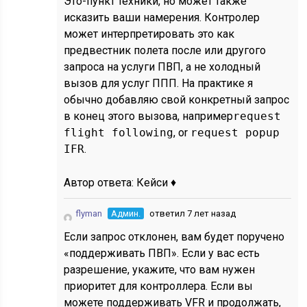
Это-пункт техники, но может также
исказить ваши намерения. Контролер
может интерпретировать это как
предвестник полета после или другого
запроса на услуги ПВП, а не холодный
вызов для услуг ППП. На практике я
обычно добавляю свой конкретный запрос
в конец этого вызова, например
request
flight following
, or
request popup
IFR
.
Автор ответа:
Кейси ♦
flyman
Админ.
ответил 7 лет назад
Если запрос отклонен, вам будет поручено
«поддерживать ПВП». Если у вас есть
разрешение, укажите, что вам нужен
приоритет для контроллера. Если вы
можете поддерживать VFR и продолжать,