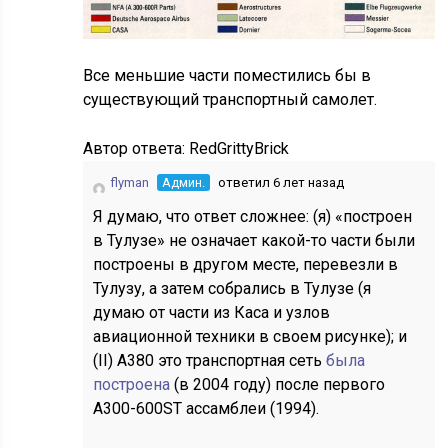
Все меньшие части поместились бы в
существующий транспортный самолет.
Автор ответа:
RedGrittyBrick
flyman
Админ.
ответил 6 лет назад
Я думаю, что ответ сложнее: (я) «построен
в Тулузе» не означает какой-то части были
построены в другом месте, перевезли в
Тулузу, а затем собрались в Тулузе (я
думаю от части из Каса и узлов
авиационной техники в своем рисунке); и
(II) А380 это транспортная сеть
была
построена
(в 2004 году) после первого
А300-600ST ассамблеи (1994).