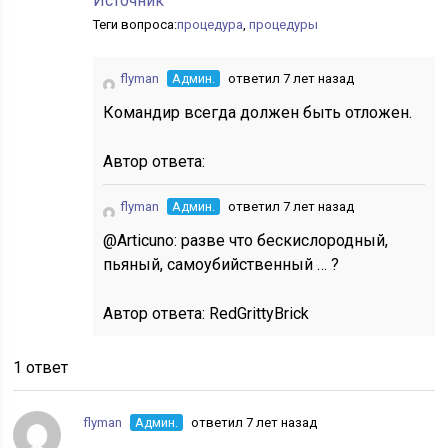
Источник
Теги вопроса:
процедура
,
процедуры
flyman
Админ.
ответил 7 лет назад
Командир всегда должен быть отложен.
Автор ответа:
flyman
Админ.
ответил 7 лет назад
@Articuno: разве что бескислородный,
пьяный, самоубийственный … ?
Автор ответа:
RedGrittyBrick
1 ответ
flyman
Админ.
ответил 7 лет назад