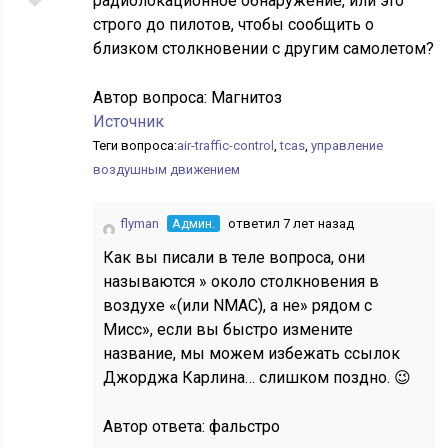
радиолокационное обнаружение, или это
строго до пилотов, чтобы сообщить о
близком столкновении с другим самолетом?
Автор вопроса:
Магнитоз
Источник
Теги вопроса:
air-traffic-control
,
tcas
,
управление
воздушным движением
flyman
Админ.
ответил 7 лет назад
Как вы писали в теле вопроса, они
называются » около столкновения в
воздухе «(или NMAC), а не» рядом с
Мисс», если вы быстро измените
название, мы можем избежать ссылок
Джорджа Карлина… слишком поздно. 😉
Автор ответа:
фальстро