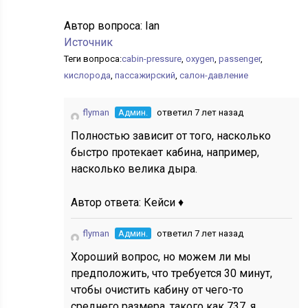
Автор вопроса:
Ian
Источник
Теги вопроса:
cabin-pressure
,
oxygen
,
passenger
,
кислорода
,
пассажирский
,
салон-давление
flyman
Админ.
ответил 7 лет назад
Полностью зависит от того, насколько
быстро протекает кабина, например,
насколько велика дыра.
Автор ответа:
Кейси ♦
flyman
Админ.
ответил 7 лет назад
Хороший вопрос, но можем ли мы
предположить, что требуется 30 минут,
чтобы очистить кабину от чего-то
среднего размера, такого как 737, я