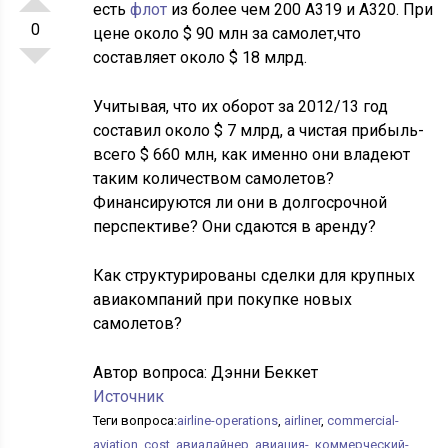
есть
флот
из более чем 200 A319 и A320. При
0
цене около
$
90 млн за самолет,что
составляет около
$
18 млрд.
Учитывая, что их оборот за 2012/13 год
составил около
$
7 млрд, а чистая прибыль-
всего
$
660 млн, как именно они владеют
таким количеством самолетов?
Финансируются ли они в долгосрочной
перспективе? Они сдаются в аренду?
Как структурированы сделки для крупных
авиакомпаний при покупке новых
самолетов?
Автор вопроса:
Дэнни Беккет
Источник
Теги вопроса:
airline-operations
,
airliner
,
commercial-
aviation
,
cost
,
авиалайнер
,
авиация-
,
коммерческий-
,