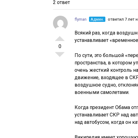
2 ответ
flyman
Админ.
ответил 7 лет 
Всякий раз, когда воздуш
устанавливает «временное
0
По сути, это большой «пе
пространства, в котором
очень жесткий контроль 
движение, входящее в СКР
воздушное судно, отклоня
военными самолетами.
Когда президент Обама отп
устанавливает СКР над авт
над автобусом, когда он ка
Википедия имеет хорошую