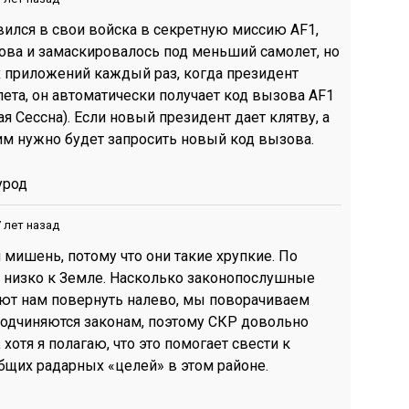
вился в свои войска в секретную миссию AF1,
ова и замаскировалось под меньший самолет, но
 приложений каждый раз, когда президент
лета, он автоматически получает код вызова AF1
я Сессна). Если новый президент дает клятву, а
 им нужно будет запросить новый код вызова.
урод
 лет назад
 мишень, потому что они такие хрупкие. По
и низко к Земле. Насколько законопослушные
ют нам повернуть налево, мы поворачиваем
подчиняются законам, поэтому СКР довольно
 хотя я полагаю, что это помогает свести к
щих радарных «целей» в этом районе.