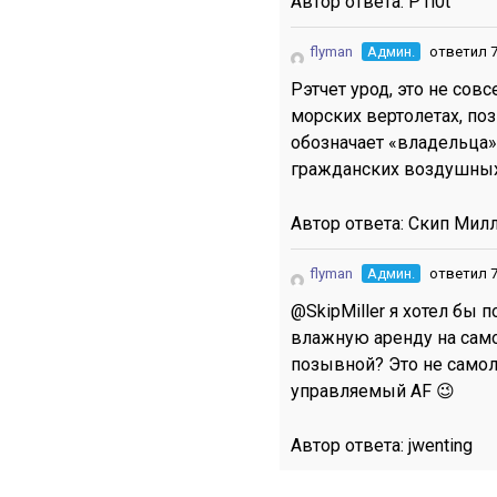
Автор ответа:
P1l0t
flyman
Админ.
ответил 7
Рэтчет урод, это не сов
морских вертолетах, по
обозначает «владельца» 
гражданских воздушных
Автор ответа:
Скип Мил
flyman
Админ.
ответил 7
@SkipMiller я хотел бы п
влажную аренду на само
позывной? Это не самол
управляемый AF 😉
Автор ответа:
jwenting