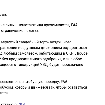
назад
ные силы 1 взлетают или приземляются, FAA
 ограничение полета».
ревернутый свадебный торт» воздушного
 управление воздушным движением осуществляет
над любым самолетом, работающим в СКР. Любое
 без предварительного одобрения, или любое
ющееся от инструкций УВД, будет перехвачено
равляется в автобусную поездку, FAA
обусом, который движется так, чтобы оставаться
тится!
 статью о
СКР
.