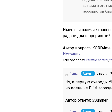
видели, как мы 
за нами в этот 
террористов был
Имеет ли наличие трансп
радаре для террористов?
Автор вопроса:
KORD4me
Источник
Теги вопроса:
air-traffic-control
,
t
flyman
Админ.
ответил 7
Ну, в первую очередь, У
но военные F-16-горазд
Автор ответа:
SSumner
flyman
Админ.
ответил 7