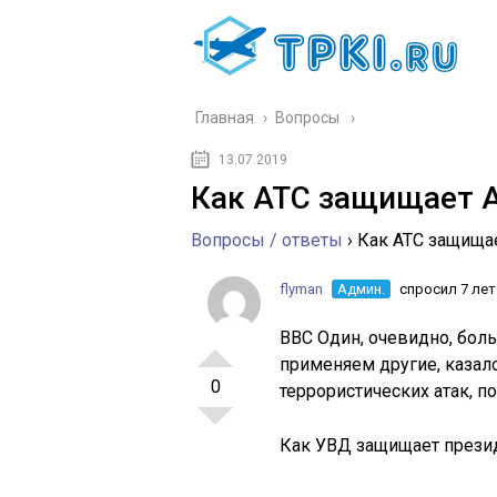
Главная
›
Вопросы
13.07.2019
Как ATC защищает Ai
Вопросы / ответы
›
Как ATC защищае
flyman
Админ.
спросил 7 лет
ВВС Один, очевидно, бол
применяем другие, казал
0
террористических атак, по
Как УВД защищает презид