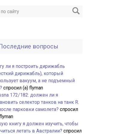
Последние вопросы
гу ли я построить дирижабль
есткий дирижабль), который
пользует вакуум, а не подъемный
?
спросил (а) flyman
ssna 172/182: должен ли я
ановить селектор танков на танк R.
 после парковки самолета?
спросил
 flyman
кую книгу я должен изучить, чтобы
читься летать в Австралии?
спросил