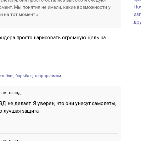
взлетели, они просто остались высоко и следуют
По
момент. Мы понятия не имели, какие возможности у
изг
и на тот момент.»
др
ондера просто нарисовать огромную цель на
errorism
,
борьба с
,
терроризмом
 лет назад
ВД не делает. Я уверен, что они унесут самолеты,
о лучшая защита
 лет назад