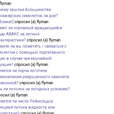
 flyman
чему крылья большинства
ссажирских самолетов на дне?
бликат]
спросил (а) flyman
ияет ли огромный вращающийся
дар АВАКС на летные
рактеристики?
спросил (а) flyman
жете ли вы пометить / связаться с
молетом с помощью портативного
дио в случае чрезвычайной
туации?
спросил (а) flyman
яется ли порча логотипа
иакомпании разрушенного самолета
законной?
спросил (а) flyman
ть ли потолок на погодных условиях?
осил (а) flyman
ляется ли число Рейнольдса
нкцией потока жидкости или
епятствия?
спросил (а) flyman