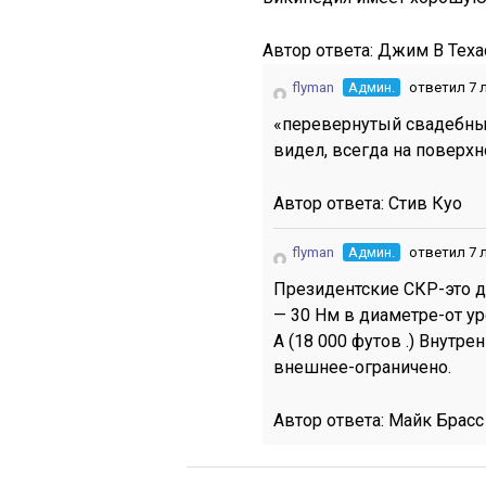
Автор ответа:
Джим В Теха
flyman
Админ.
ответил 7 
«перевернутый свадебный
видел, всегда на поверхн
Автор ответа:
Стив Куо
flyman
Админ.
ответил 7 
Президентские СКР-это д
— 30 Нм в диаметре-от у
А (18 000 футов .) Внутр
внешнее-ограничено.
Автор ответа:
Майк Брасс