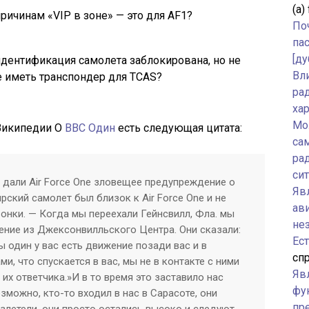
(а)
ричинам «VIP в зоне» — это для AF1?
По
па
[ду
идентификация самолета заблокирована, но не
Вл
е иметь транспондер для TCAS?
ра
ха
Мо
 Википедии О
ВВС Один
есть следующая цитата:
са
ра
си
дали Air Force One зловещее предупреждение о
Явл
рский самолет был близок к Air Force One и не
ав
вонки. — Когда мы переехали Гейнсвилл, Фла. мы
не
ние из Джексонвилльского Центра. Они сказали:
Ес
 один у вас есть движение позади вас и в
спр
и, что спускается в вас, мы не в контакте с ними
Яв
их ответчика.»И в то время это заставило нас
фу
озможно, кто-то входил в нас в Сарасоте, они
пр