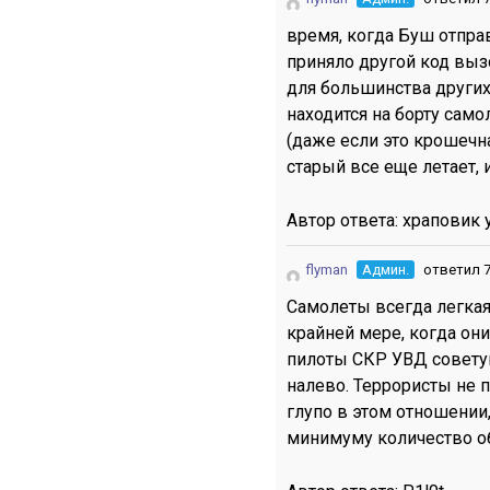
время, когда Буш отпра
приняло другой код выз
для большинства других
находится на борту само
(даже если это крошечна
старый все еще летает,
Автор ответа:
храповик 
flyman
Админ.
ответил 7
Самолеты всегда легкая
крайней мере, когда он
пилоты СКР УВД совету
налево. Террористы не 
глупо в этом отношении,
минимуму количество об