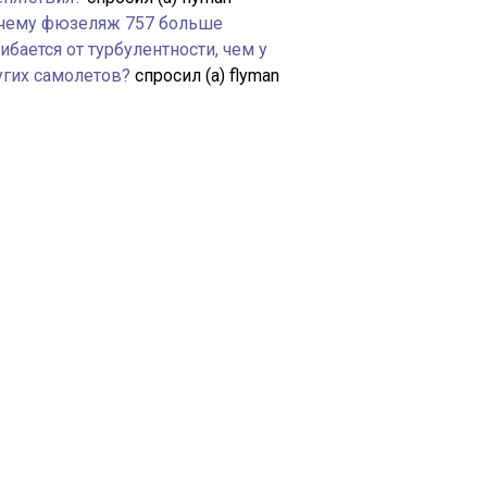
чему фюзеляж 757 больше
ибается от турбулентности, чем у
угих самолетов?
спросил (а) flyman