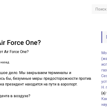
r Force One?
т Air Force One?
Мо
(ж
 назад
ис
газ
ьшое дело. Мы закрываем терминалы и
Ce
ось бы, безумные меры предосторожности против
уст
ка президент находится на пути в аэропорт.
H.
(а)
ента в воздухе?
Ка
нау