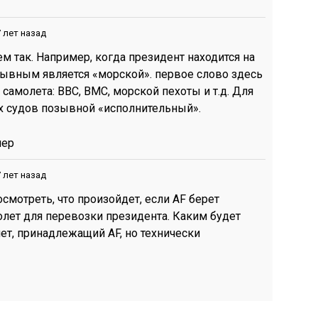
 лет назад
сем так. Например, когда президент находится на
зывным является «морской». первое слово здесь
самолета: ВВС, ВМС, морской пехоты и т.д. Для
 судов позывной «исполнительный».
лер
 лет назад
осмотреть, что произойдет, если AF берет
лет для перевозки президента. Каким будет
ет, принадлежащий AF, но технически