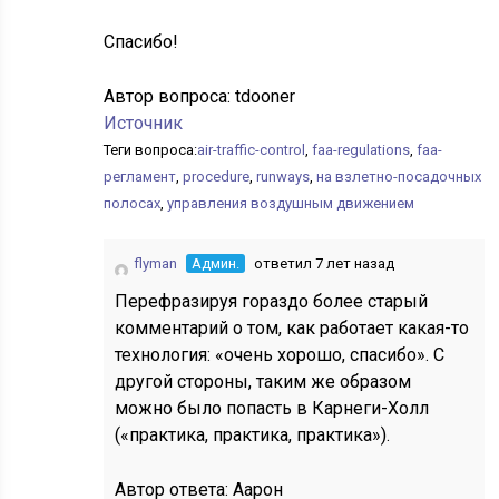
Спасибо!
Автор вопроса:
tdooner
Источник
Теги вопроса:
air-traffic-control
,
faa-regulations
,
faa-
регламент
,
procedure
,
runways
,
на взлетно-посадочных
полосах
,
управления воздушным движением
flyman
Админ.
ответил 7 лет назад
Перефразируя гораздо более старый
комментарий о том, как работает какая-то
технология: «очень хорошо, спасибо». С
другой стороны, таким же образом
можно было попасть в Карнеги-Холл
(«практика, практика, практика»).
Автор ответа:
Аарон