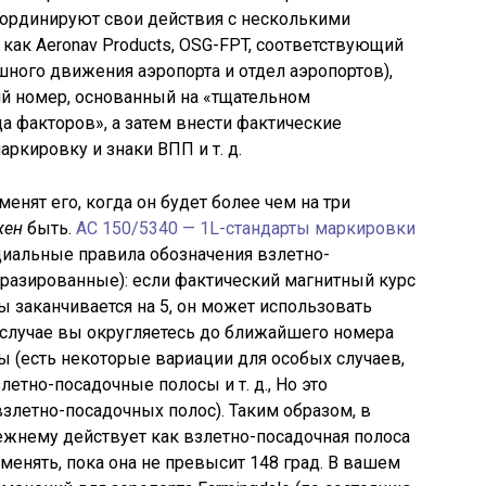
оординируют свои действия с несколькими
 как Aeronav Products, OSG-FPT, соответствующий
ного движения аэропорта и отдел аэропортов),
й номер, основанный на «тщательном
а факторов», а затем внести фактические
ркировку и знаки ВПП и т. д.
менят его, когда он будет более чем на три
жен
быть.
AC 150/5340 — 1L-стандарты маркировки
иальные правила обозначения взлетно-
разированные): если фактический магнитный курс
 заканчивается на 5, он может использовать
 случае вы округляетесь до ближайшего номера
ы (есть некоторые вариации для особых случаев,
летно-посадочные полосы и т. д., Но это
злетно-посадочных полос). Таким образом, в
жнему действует как взлетно-посадочная полоса
 менять, пока она не превысит 148 град. В вашем