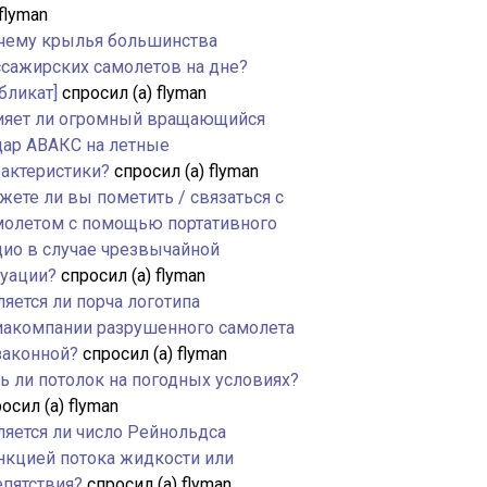
 flyman
чему крылья большинства
ссажирских самолетов на дне?
бликат]
спросил (а) flyman
ияет ли огромный вращающийся
дар АВАКС на летные
рактеристики?
спросил (а) flyman
жете ли вы пометить / связаться с
молетом с помощью портативного
дио в случае чрезвычайной
туации?
спросил (а) flyman
яется ли порча логотипа
иакомпании разрушенного самолета
законной?
спросил (а) flyman
ть ли потолок на погодных условиях?
осил (а) flyman
ляется ли число Рейнольдса
нкцией потока жидкости или
епятствия?
спросил (а) flyman