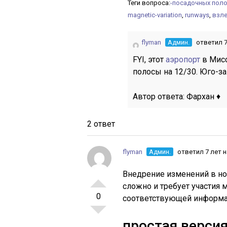
Теги вопроса:
-посадочных поло
magnetic-variation
,
runways
,
взл
flyman
Админ.
ответил 7
FYI, этот
аэропорт
в Мис
полосы на 12/30. Юго-за
Автор ответа:
Фархан ♦
2 ответ
flyman
Админ.
ответил 7 лет 
Внедрение изменений в но
сложно и требует участия 
0
соответствующей информ
простая верси