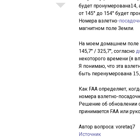
будет пронумерована
14
,
от 145° до 154° будет п
Номера взлетно
-посадоч
магнитном поле Земли.
На моем домашнем поле 
145,7° / 325,7°, согласно
д
некоторого времени (я вп
Я понимаю, что эта взлет
быть перенумерована
15
Как FAA определяет, когд
номера взлетно-посадоч
Решение об обновлении 
принимается FAA или рук
Автор вопроса:
voretaq7
Источник