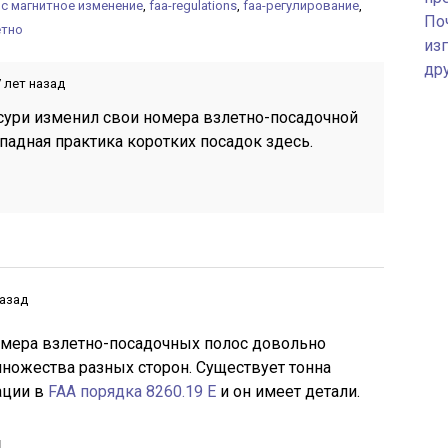
с магнитное изменение
,
faa-regulations
,
faa-регулирование
,
По
етно
изг
др
 лет назад
сури изменил свои номера взлетно-посадочной
падная практика коротких посадок здесь.
назад
мера взлетно-посадочных полос довольно
множества разных сторон. Существует тонна
ации в
FAA порядка 8260.19 E
и он имеет детали.
я