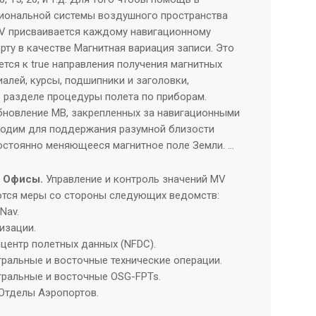
иональной системы воздушного пространства
MV присваивается каждому навигационному
рту в качестве Магнитная вариация записи. Это
тся к true направления получения магнитных
алей, курсы, подшипники и заголовки,
 разделе процедуры полета по приборам.
новление МВ, закрепленных за навигационными
одим для поддержания разумной близости
остоянно меняющееся магнитное поле Земли. …
 Офисы.
Управление и контроль значений MV
ются меры со стороны следующих ведомств:
Nav.
изации.
 центр полетных данных (NFDC).
тральные и восточные технические операции.
нтральные и восточные OSG-FPTs.
 Отделы Аэропортов.