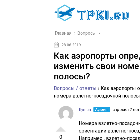
Главная
›
Вопросы
28.06.2019
Как аэропорты опре
изменить свои номе
полосы?
Вопросы / ответы
›
Как аэропорты 
номера взлетно-посадочной полосы
flyman
Админ.
спросил 7 лет
Номера взлетно-посадочн
ориентации взлетно-поса
0
Например , взлетно-посад