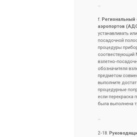
…
f.
Региональный 
аэропортов (АДО
устанавливать ил
посадочной полос
процедуры прибор
соотвествующий M
взлетно-посадочн
обозначителя вз
предметом совмес
выполните достат
процедурные попр
если перекраска 
была выполнена т
…
2-18.
Руководящ