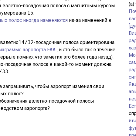
(а)
 а взлетно-посадочная полоса с магнитным курсом
По
ронумерована
15
.
па
ных полос иногда изменяются
из-за изменений в
[ду
Вл
ра
взлетно
14/32
-посадочная полоса ориентирована
ха
иаграмме аэропорта FAA
, и это было так в течение
Мо
ервые помню, что заметил это более года назад).
са
но-посадочная полоса в какой-то момент должна
ра
/33
.
си
Явл
а запрашивать, чтобы аэропорт изменил свои
ав
ных полос?
не
обозначения взлетно-посадочной полосы
Ес
оводством аэропорта?
спр
Яв
фу
пр