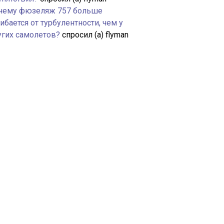
чему фюзеляж 757 больше
ибается от турбулентности, чем у
угих самолетов?
спросил (а) flyman