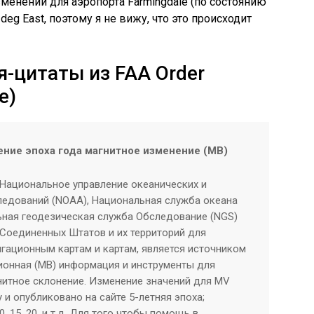
зменений для аэропорта Farmingdale (по состоянию
 deg East, поэтому я не вижу, что это происходит
-цитаты из FAA Order
е)
ение эпоха года магнитное изменение (МВ)
Национальное управление океанических и
едований (NOAA), Национальная служба океана
ьная геодезическая служба Обследование (NGS)
 Соединенных Штатов и их территорий для
игационным картам и картам, является источником
ионная (МВ) информация и инструменты для
нитное склонение. Изменение значений для MV
 и опубликовано на сайте 5-летняя эпоха;
10, 15, 20, и т.д. Для того чтобы помощь в