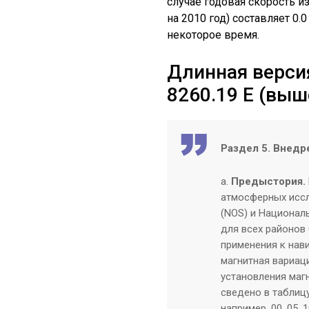
случае годовая скорость и
на 2010 год) составляет 0.0
некоторое время.
Длинная версия
8260.19 E (выш
Раздел 5. Внедр
а.
Предыстория.
атмосферных иссл
(NOS) и Национал
для всех районов
применения к нав
магнитная вариац
установления маг
сведено в таблицу
например, 00, 05, 