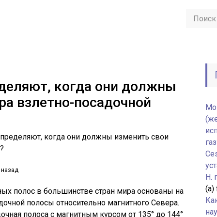
деляют, когда они должны
ра взлетно-посадочной
Мо
(ж
ис
определяют, когда они должны изменить свои
газ
?
Ce
уст
 назад
H.
(а)
ых полос в большинстве стран мира основаны на
Ка
дочной полосы относительно магнитного Севера.
нау
очная полоса с магнитным курсом от 135° до 144°