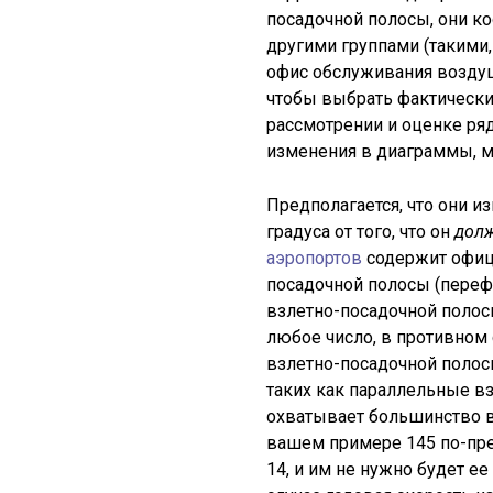
посадочной полосы, они к
другими группами (такими,
офис обслуживания воздуш
чтобы выбрать фактически
рассмотрении и оценке ряд
изменения в диаграммы, ма
Предполагается, что они из
градуса от того, что он
дол
аэропортов
содержит офиц
посадочной полосы (переф
взлетно-посадочной полосы
любое число, в противном
взлетно-посадочной полос
таких как параллельные вз
охватывает большинство в
вашем примере 145 по-пре
14, и им не нужно будет ее