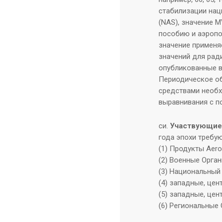
стабилизации нац
(NAS), значение 
пособию и аэропо
значение применяе
значений для ради
опубликованные в
Периодическое об
средствами необх
выравнивания с п
си.
Участвующие
года эпохи требу
(1) Продукты Aero
(2) Военные Орган
(3) Национальный
(4) западные, цен
(5) западные, це
(6) Региональные