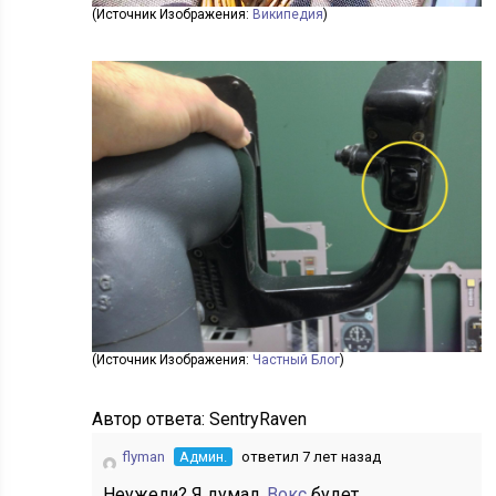
(Источник Изображения:
Википедия
)
(Источник Изображения:
Частный Блог
)
Автор ответа:
SentryRaven
flyman
Админ.
ответил 7 лет назад
Неужели? Я думал
, Вокс
будет