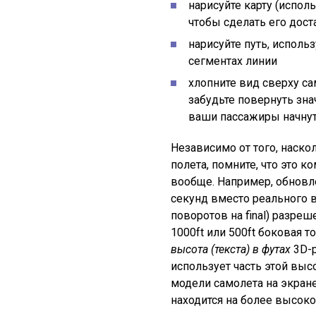
нарисуйте карту (испол
чтобы сделать его дос
нарисуйте путь, исполь
сегментах линии
хлопните вид сверху сам
забудьте повернуть зн
ваши пассажиры начнут
Независимо от того, наск
полета, помните, что это 
вообще. Например, обновл
секунд вместо реального 
поворотов на final) разре
1000ft или 500ft боковая т
высота (текста) в футах
3D-р
использует часть этой выс
модели самолета на экране
находится на более высок