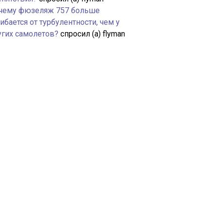
чему фюзеляж 757 больше
ибается от турбулентности, чем у
угих самолетов?
спросил (а) flyman