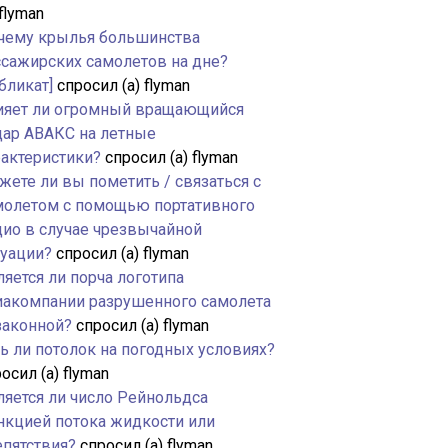
 flyman
чему крылья большинства
ссажирских самолетов на дне?
бликат]
спросил (а) flyman
ияет ли огромный вращающийся
дар АВАКС на летные
рактеристики?
спросил (а) flyman
жете ли вы пометить / связаться с
молетом с помощью портативного
дио в случае чрезвычайной
туации?
спросил (а) flyman
яется ли порча логотипа
иакомпании разрушенного самолета
законной?
спросил (а) flyman
ть ли потолок на погодных условиях?
осил (а) flyman
ляется ли число Рейнольдса
нкцией потока жидкости или
епятствия?
спросил (а) flyman