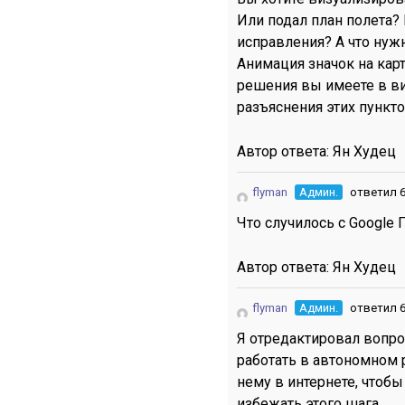
Или подал план полета? И
исправления? А что нуж
Анимация значок на кар
решения вы имеете в ви
разъяснения этих пункто
Автор ответа:
Ян Худец
flyman
Админ.
ответил 6
Что случилось с Google 
Автор ответа:
Ян Худец
flyman
Админ.
ответил 6
Я отредактировал вопрос
работать в автономном 
нему в интернете, чтоб
избежать этого шага.