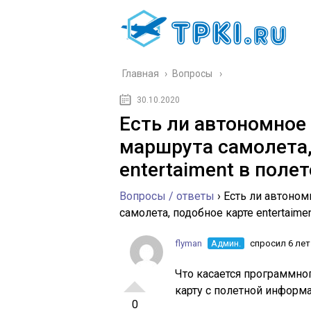
Главная
›
Вопросы
30.10.2020
Есть ли автономное
маршрута самолета,
entertaiment в полет
Вопросы / ответы
›
Есть ли автоно
самолета, подобное карте entertaime
flyman
Админ.
спросил 6 лет
Что касается программно
карту с полетной информа
0