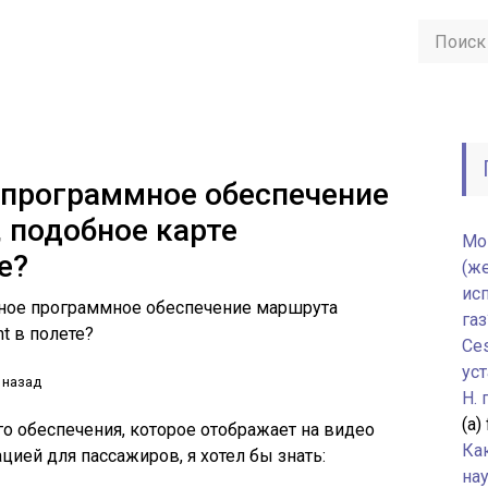
 программное обеспечение
 подобное карте
Мо
е?
(ж
ис
мное программное обеспечение маршрута
газ
nt в полете?
Ce
уст
 назад
H.
(а)
го обеспечения, которое отображает на видео
Ка
цией для пассажиров, я хотел бы знать:
нау