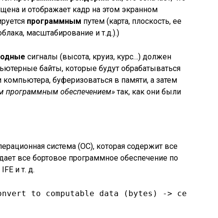
ущена и отображает кадр на этом экранном
ируется
программным
путем (карта, плоскость, ее
облака, масштабирование и т.д.).)
ходные
сигналы (высота, круиз, курс…) должен
ьютерные байты, которые будут обрабатываться
 компьютера, буферизоваться в памяти, а затем
м программным обеспечением»
так, как они были
ерационная система (ОС), которая содержит все
ает все бортовое программное обеспечение по
FE и т. д.
onvert to computable data (bytes) -> central 