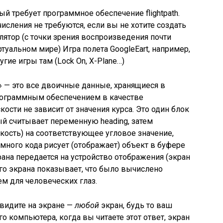
ый требует программное обеспечение flightpath.
исления не требуются, если вы не хотите создать
лятор (с точки зрения воспроизведения почти
туальном мире) Игра полета GoogleEart, например,
угие игры там (Lock On, X-Plane…)
» — это все двоичные данные, хранящиеся в
рограммным обеспечением в качестве
ости не зависит от значения курса. Это один блок
ый считывает переменную heading, затем
кость) на соответствующее угловое значение,
много кода рисует (отображает) объект в буфере
рана передается на устройство отображения (экран
ого экрана показывает, что было вычислено
 для человеческих глаз.
 видите на экране —
любой
экран, будь то ваш
го компьютера, когда вы читаете этот ответ, экран