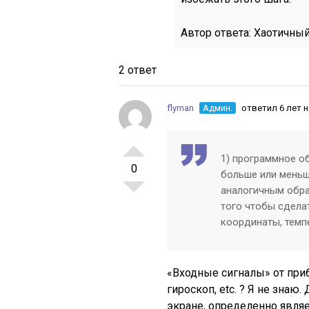
Автор ответа:
Хаотичны
2 ответ
flyman
Админ.
ответил 6 лет 
1) программное о
0
больше или меньш
аналогичным обра
того чтобы сделать
координаты, темп
«Входные сигналы» от приб
гироскоп, etc. ? Я не знаю.
экране, определенно явля