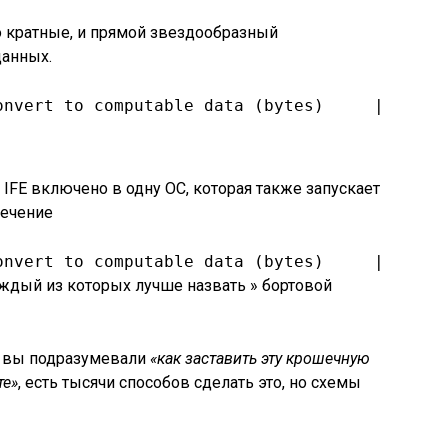
о кратные, и прямой звездообразный
данных.
onvert to computable data (bytes)     |_ some
IFE включено в одну ОС, которая также запускает
печение
onvert to computable data (bytes)     |_ OS1 
аждый из которых лучше назвать » бортовой
»
вы подразумевали
«как заставить эту крошечную
те»
, есть тысячи способов сделать это, но схемы