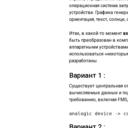
операционная система зап
устройстве. Графика генер
ориентация, текст, солнце, 
Итак, в какой-то момент
в
быть преобразован в комп
аппаратными устройствами
использоваться
«некоторы
разработаны.
Вариант 1 :
Существует центральная оп
вычисляемые данные и под
требованию, включая FMS, I
analogic device -> c
Вариант 2 :