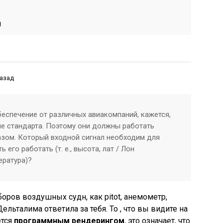
й
назад
беспечение от различных авиакомпаний, кажется,
е стандарта. Поэтому они должны работать
зом. Который входной сигнал необходим для
 его работать (т. е., высота, лат / Лон
ература)?
оров воздушных судн, как pitot, анемометр,
 Дельталима ответила за тебя. То , что вы видите на
ется
программным рендерингом
, это означает, что