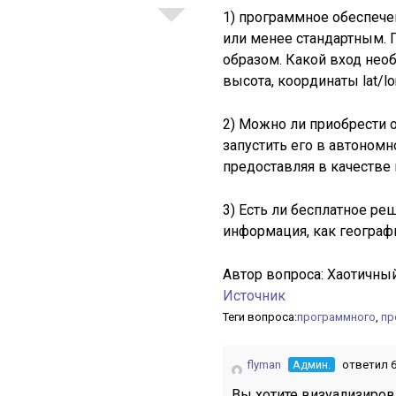
1) программное обеспече
или менее стандартным. 
образом. Какой вход необх
высота, координаты lat/lo
2) Можно ли приобрести 
запустить его в автоном
предоставляя в качеств
3) Есть ли бесплатное ре
информация, как географи
Автор вопроса:
Хаотичны
Источник
Теги вопроса:
программного
,
пр
flyman
Админ.
ответил 6
Вы хотите визуализиров