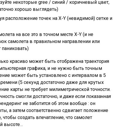
ьзуйте некоторые gree / синий / коричневый цвет,
таточно хорошо выглядеть)
зуя расположение точек на X-Y (невидимой) сетке и
олета на все это в точном месте X-Y (и не
ачок самолета в правильном направлении или
 паниковать)
олько красиво может быть отображена траектория
компьютерная графика, и не нужно быть точным
ение может быть установлено с интервалом в 5
времени (5 секунд достаточно даже для крутых
шение карты не требует милиметрической точности.
очность смогли достаточно, и
даже если показанная
ендеринг не заботится об этом вообще : он
оты, а затем соответственно сдвигает положение
, чтобы создать впечатление, что самолет
ой высоте…