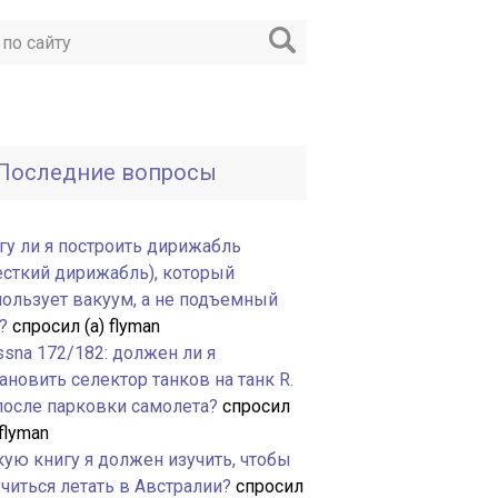
Последние вопросы
гу ли я построить дирижабль
есткий дирижабль), который
пользует вакуум, а не подъемный
?
спросил (а) flyman
ssna 172/182: должен ли я
ановить селектор танков на танк R.
 после парковки самолета?
спросил
 flyman
кую книгу я должен изучить, чтобы
читься летать в Австралии?
спросил