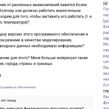
(а)
ние от различных авиакомпаний кажется более
По
Поэтому они должны работать аналогичным
па
одим для того, чтобы заставить его работать (т. е.
[ду
n, температура)?
Вл
ра
одну версию этого программного обеспечения и
ха
ном режиме в качестве моделирования,
Мо
е входных данных необходимую информацию?
са
ра
шение для этого? Меня больше интересует такая
си
я, города, страны и границы.
Явл
ав
й
не
Ес
ограммное обеспечение
спр
Яв
 лет назад
фу
пр
ать маршрут фактического прошлого полета?