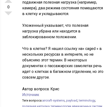
подвижная полезная нагрузка (например,
0
камера), два режима состояния помещаются
в клетку и укладываются.
Уложенный указывает, что полезная
нагрузка убрана или находится в
заблокированном положении.
Что в клетке? Я нашел ссылку на» caged » в
нескольких ресурсах в интернете, но не
объясняю этот термин. В некоторых
документах о пассажирских самолетах речь
идет о клетках в багажном отделении, но это
совсем другое.
Автор вопроса:
Крис
Источник
Теги вопроса:
aircraft-systems
,
payload
,
terminology
,
полезная нагрузка терминологии авиационных систем