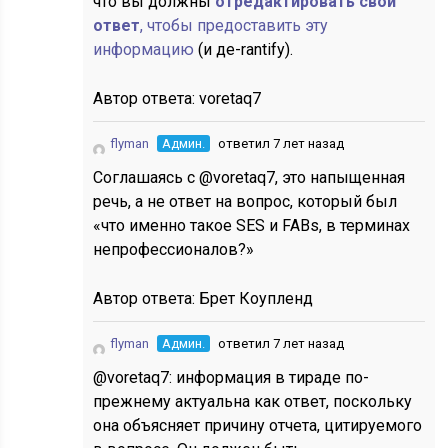
что вы должны
отредактировать свой
ответ
, чтобы предоставить эту
информацию
(и де-rantify).
Автор ответа:
voretaq7
flyman
Админ.
ответил 7 лет назад
Соглашаясь с @voretaq7, это напыщенная
речь, а не ответ на вопрос, который был
«что именно такое SES и FABs, в терминах
непрофессионалов?»
Автор ответа:
Брет Коупленд
flyman
Админ.
ответил 7 лет назад
@voretaq7: информация в тираде по-
прежнему актуальна как ответ, поскольку
она объясняет причину отчета, цитируемого