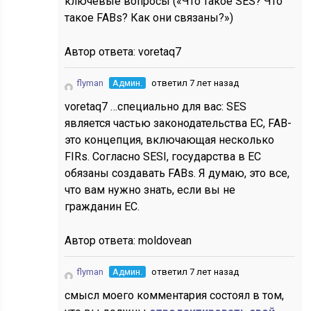
ключевые вопросы («Что такое SES? Что
такое FABs? Как они связаны?»)
Автор ответа:
voretaq7
flyman
Админ.
ответил 7 лет назад
voretaq7 …специально для вас: SES
является частью законодательства ЕС, FAB-
это концепция, включающая несколько
FIRs. Согласно SESI, государства в ЕС
обязаны создавать FABs. Я думаю, это все,
что вам нужно знать, если вы не
гражданин ЕС.
Автор ответа:
moldovean
flyman
Админ.
ответил 7 лет назад
смысл моего комментария состоял в том,