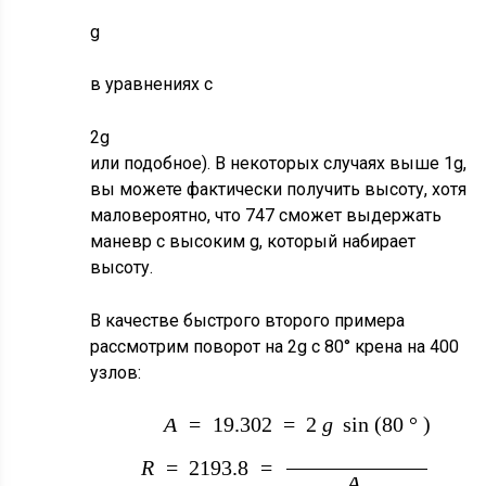
2
g
g
в уравнениях с
2
g
или подобное). В некоторых случаях выше 1g,
вы можете фактически получить высоту, хотя
маловероятно, что 747 сможет выдержать
маневр с высоким g, который набирает
высоту.
В качестве быстрого второго примера
рассмотрим поворот на 2g с 80° крена на 400
c
узлов:
400
×
A
=
19.302
=
2
g
sin
(
80
°
)
c
R
=
2193.8
=
0.514444
A