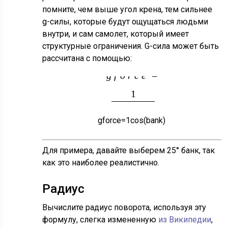
помните, чем выше угол крена, тем сильнее
g-силы, которые будут ощущаться людьми
внутри, и сам самолет, который имеет
структурные ограничения. G-сила может быть
рассчитана с помощью:
g
f
o
r
c
e
=
cos
(
b
A
1
n
k
)
g
f
o
r
c
e
=
1
cos
(
b
a
n
k
)
Для примера, давайте выберем 25° банк, так
как это наиболее реалистично.
Радиус
Вычислите радиус поворота, используя эту
формулу, слегка измененную
из Википедии
,
R
A
d
i
u
S
o
F
T
u
R
n
i
n
a
u
t
i
c
a