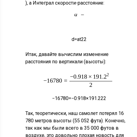
), а Интеграл скорости-расстояние:
A
2
d
=
t
2
d
=
a
t
2
2
Итак, давайте вычислим изменение
расстояния по вертикали (высоты):
2
−
0.918
×
191.2
−
16780
=
2
−
16780
=
−
0.918
×
191.2
2
2
Так, теоретически, наш самолет потерял 16
780 метров высоты (55 052 фута). Конечно,
так как мы были всего в 35 000 футов в
воздухе, это довольно плохая новость для