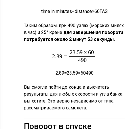
×
60
T
A
S
t
i
m
e
i
n
m
i
n
u
t
e
s
=
d
i
s
t
a
n
c
e
×
60
T
A
S
Таким образом, при 490 узлах (морских милях
в час) и 25° крене
для завершения поворота
потребуется около 2 минут 53 секунды.
23.59
×
60
2.89
=
490
2.89
=
23.59
×
60
490
Вы смогли пойти до конца и высчитать
результаты для любых скорости и угла банка
вы хотите. Это верно независимо от типа
рассматриваемого самолета.
Поворот в спуске