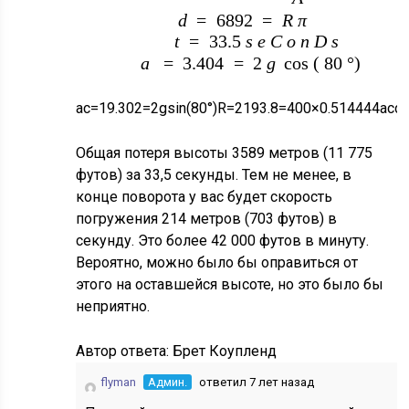
u
d
=
6892
=
R
π
t
=
33.5
s
e
C
o
n
D
s
a
=
3.404
=
2
g
cos
(
80
°
)
a
c
=
19.302
=
2
g
sin
(
80
°
)
R
=
2193.8
=
400
×
0.514444
a
c
d
Общая потеря высоты 3589 метров (11 775
футов) за 33,5 секунды. Тем не менее, в
конце поворота у вас будет скорость
погружения 214 метров (703 футов) в
секунду. Это более 42 000 футов в минуту.
Вероятно, можно было бы оправиться от
этого на оставшейся высоте, но это было бы
неприятно.
Автор ответа:
Брет Коупленд
flyman
Админ.
ответил 7 лет назад