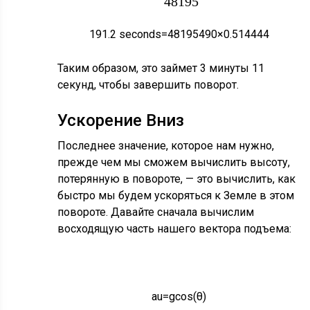
48195
191.2
s
e
c
o
n
d
s
=
48195
490
×
0.514444
0.514444
Таким образом, это займет 3 минуты 11
секунд, чтобы завершить поворот.
Ускорение Вниз
Последнее значение, которое нам нужно,
прежде чем мы сможем вычислить высоту,
потерянную в повороте, — это вычислить, как
быстро мы будем ускоряться к Земле в этом
u
повороте. Давайте сначала вычислим
восходящую часть нашего вектора подъема:
a
=
g
cos
(
θ
)
a
u
=
g
cos
(
θ
)