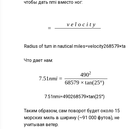
чтобы дать nmi вместо ног:
2
68579
×
tan
(
b
a
l
m
i
l
e
s
v
e
l
o
c
i
t
y
=
n
k
)
R
a
d
i
u
s
o
f
t
u
r
n
i
n
n
a
u
t
i
c
a
l
m
i
l
e
s
=
v
e
l
o
c
i
t
y
2
68579
×
tan
Что дает нам:
2
490
7.51
n
m
i
=
68579
×
tan
(
25
°
)
7.51
n
m
i
=
490
2
68579
×
tan
(
25
°
)
Таким образом, сам поворот будет около 15
морских миль в ширину (~91 000 футов), не
учитывая ветер.