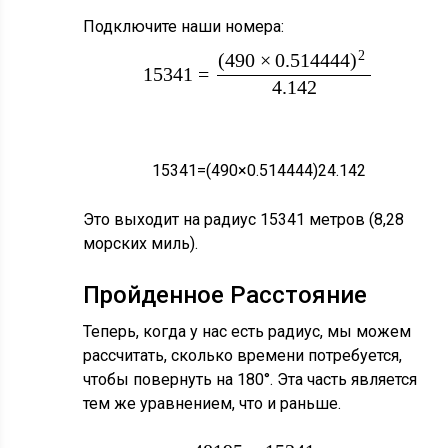
Подключите наши номера:
2
(
490
×
0.514444
)
15341
=
4.142
15341
=
(
490
×
0.514444
)
2
4.142
Это выходит на радиус 15341 метров (8,28
морских миль).
Пройденное Расстояние
Теперь, когда у нас есть радиус, мы можем
рассчитать, сколько времени потребуется,
чтобы повернуть на 180°. Эта часть является
тем же уравнением, что и раньше.