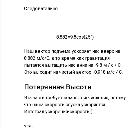
Следовательно
8.882
=
9.8
cos
(
25
°
)
8.882
=
9.8
cos
(
25
°
)
Наш вектор подъема ускоряет нас вверх на
8.882 м/с/С, в то время как гравитация
пытается вытащить нас вниз на -9.8 м / с / С.
Это выходит на чистый вектор -0.918 м/с / С.
Потерянная Высота
Эта часть требует немного исчисления, потому
v
=
что наша скорость спуска ускоряется.
Интеграл ускорения-скорость (
A
t
v
=
a
t