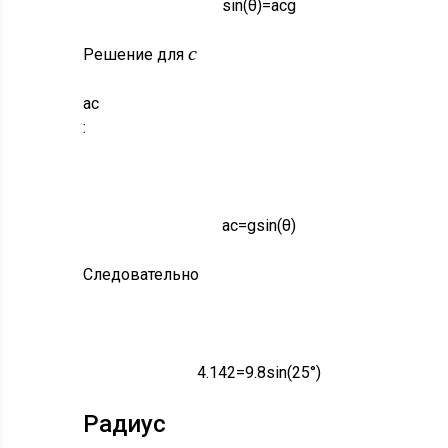
sin
(
θ
)
=
a
c
g
c
Решение для
C
a
c
:
A
=
G
грех
(
θ
)
a
c
=
g
sin
(
θ
)
Следовательно
4.142
=
9.8
грех
(
25
°
)
4.142
=
9.8
sin
(
25
°
)
Радиус