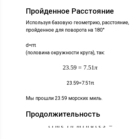
Пройденное Расстояние
D
=
Используя базовую геометрию, расстояние,
пройденное для поворота на 180°
R
π
d
=
r
π
(половина окружности круга), так:
23.59
=
7.51
π
23.59
=
7.51
π
Мы прошли 23.59 морских миль.
Продолжительность
d
i
s
t
A
n
c
E
t
i
m
e
i
n
m
i
n
u
t
e
s
=