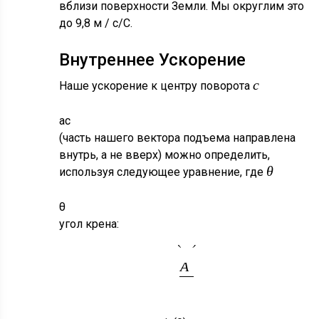
вблизи поверхности Земли. Мы округлим это
до 9,8 м / с/С.
Внутреннее Ускорение
c
Наше ускорение к центру поворота
a
c
(часть нашего вектора подъема направлена
внутрь, а не вверх) можно определить,
θ
используя следующее уравнение, где
θ
угол крена:
c
sin
(
θ
)
=
A
g