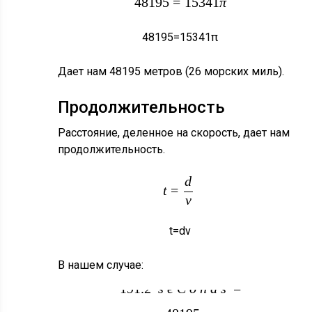
48195
=
15341
π
48195
=
15341
π
Дает нам 48195 метров (26 морских миль).
Продолжительность
Расстояние, деленное на скорость, дает нам
продолжительность.
d
t
=
v
t
=
d
v
В нашем случае:
191.2
s
e
C
o
n
d
s
=
490
×