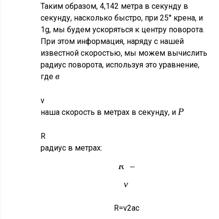
Таким образом, 4,142 метра в секунду в
секунду, насколько быстро, при 25° крена, и
1g, мы будем ускоряться к центру поворота.
При этом информация, наряду с нашей
известной скоростью, мы можем вычислить
радиус поворота, используя это уравнение,
в
где
v
Р
наша скорость в метрах в секунду, и
R
радиус в метрах:
2
R
=
v
A
c
R
=
v
2
a
c