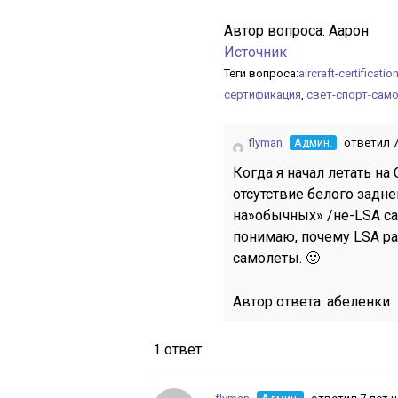
Автор вопроса:
Аарон
Источник
Теги вопроса:
aircraft-certificatio
сертификация
,
свет-спорт-сам
flyman
Админ.
ответил 7
Когда я начал летать на 
отсутствие белого задн
на»обычных» /не-LSA сам
понимаю, почему LSA р
самолеты. 🙂
Автор ответа:
абеленки
1 ответ