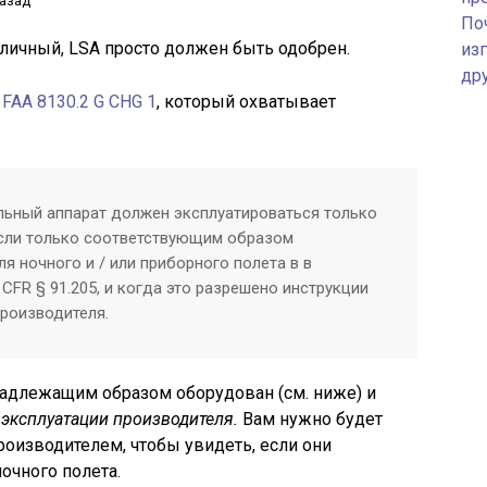
назад
По
 личный, LSA просто должен быть одобрен.
изг
др
м
FAA 8130.2 G CHG 1
, который охватывает
ельный аппарат должен эксплуатироваться только
 если только соответствующим образом
я ночного и / или приборного полета в в
 CFR § 91.205, и когда это разрешено инструкции
производителя.
адлежащим образом оборудован (см. ниже) и
 эксплуатации производителя.
Вам нужно будет
роизводителем, чтобы увидеть, если они
очного полета.