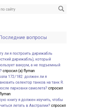
Последние вопросы
гу ли я построить дирижабль
есткий дирижабль), который
пользует вакуум, а не подъемный
?
спросил (а) flyman
ssna 172/182: должен ли я
ановить селектор танков на танк R.
 после парковки самолета?
спросил
 flyman
кую книгу я должен изучить, чтобы
читься летать в Австралии?
спросил