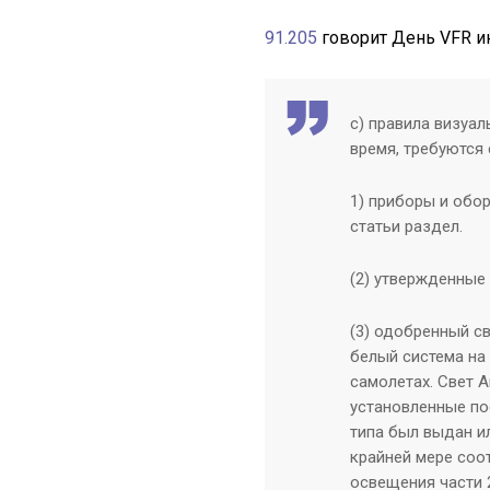
91.205
говорит День VFR и
с) правила визуал
время, требуются
1) приборы и обор
статьи раздел.
(2) утвержденные 
(3) одобренный св
белый система на
самолетах. Свет A
установленные пос
типа был выдан ил
крайней мере соо
освещения части 2