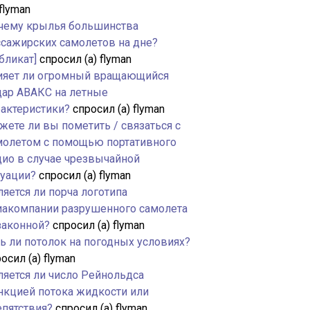
 flyman
чему крылья большинства
ссажирских самолетов на дне?
бликат]
спросил (а) flyman
ияет ли огромный вращающийся
дар АВАКС на летные
рактеристики?
спросил (а) flyman
жете ли вы пометить / связаться с
молетом с помощью портативного
дио в случае чрезвычайной
туации?
спросил (а) flyman
яется ли порча логотипа
иакомпании разрушенного самолета
законной?
спросил (а) flyman
ть ли потолок на погодных условиях?
осил (а) flyman
ляется ли число Рейнольдса
нкцией потока жидкости или
епятствия?
спросил (а) flyman