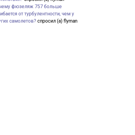
чему фюзеляж 757 больше
ибается от турбулентности, чем у
угих самолетов?
спросил (а) flyman