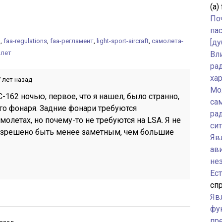
(а)
По
па
n
,
faa-regulations
,
faa-регламент
,
light-sport-aircraft
,
самолета-
[ду
олет
Вл
ра
ха
 лет назад
Мо
C-162 ночью, первое, что я нашел, было странно,
са
его фонаря. Задние фонари требуются
ра
олетах, но почему-то не требуются на LSA. Я не
си
азрешено быть менее заметным, чем большие
Явл
ав
не
Ес
спр
Яв
фу
пр