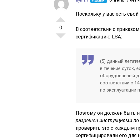
flyman
Админ.
ответил 7 лет 
Поскольку у вас есть свой
0
В соответствии с приказо
сертификацию LSA:
(5) данный летат
в течение суток,
оборудованный дл
соответствии с 14
по эксплуатации 
Поэтому он должен быть н
разрешен инструкциями по
проверить это с каждым п
сертифицировали его для н