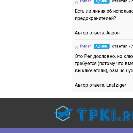
flyman
Админ.
ответил 7 
Есть ли линия об исполь
предохранителей?
Автор ответа:
Аарон
flyman
Админ.
ответил 7 
Это Рег дословно, но клю
требуется (потому что вм
выключатели), вам не ну
Автор ответа:
Lnafziger