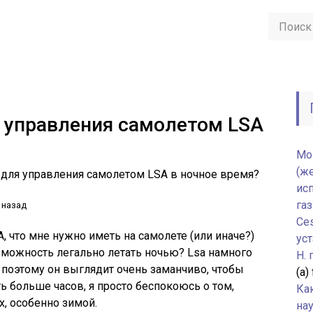
 управления самолетом LSA
Мо
(ж
 для управления самолетом LSA в ночное время?
ис
газ
 назад
Ce
 что мне нужно иметь на самолете (или иначе?)
уст
озможность легально летать ночью? Lsa намного
H.
 поэтому он выглядит очень заманчиво, чтобы
(а)
ь больше часов, я просто беспокоюсь о том,
Ка
х, особенно зимой.
нау