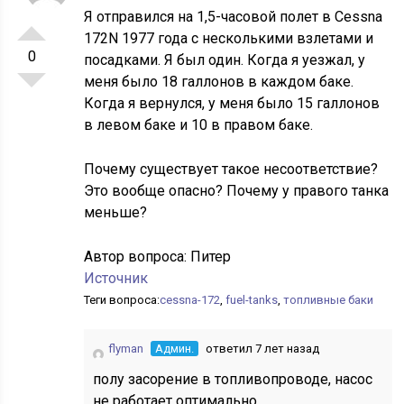
Я отправился на 1,5-часовой полет в Cessna
172N 1977 года с несколькими взлетами и
0
посадками. Я был один. Когда я уезжал, у
меня было 18 галлонов в каждом баке.
Когда я вернулся, у меня было 15 галлонов
в левом баке и 10 в правом баке.
Почему существует такое несоответствие?
Это вообще опасно? Почему у правого танка
меньше?
Автор вопроса:
Питер
Источник
Теги вопроса:
cessna-172
,
fuel-tanks
,
топливные баки
flyman
Админ.
ответил 7 лет назад
полу засорение в топливопроводе, насос
не работает оптимально