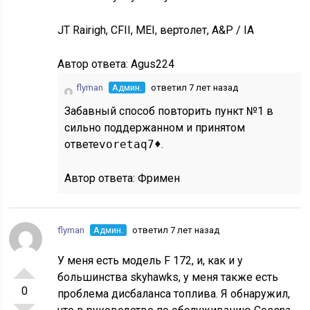
JT Rairigh, CFII, MEI, вертолет, A&P / IA
Автор ответа:
Agus224
flyman
Админ.
ответил 7 лет назад
Забавный способ повторить пункт №1 в
сильно поддержанном и принятом
ответе
voretaq7♦
.
Автор ответа:
Фримен
flyman
Админ.
ответил 7 лет назад
У меня есть модель F 172, и, как и у
большинства skyhawks, у меня также есть
0
проблема дисбаланса топлива. Я обнаружил,