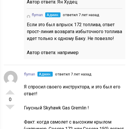
Автор ответа:
Ян Худец
flyman
Админ.
ответил 7 лет назад
Если это был впрыск 172 топлива, ответ
прост-линия возврата избыточного топлива
идет только к одному Баку. Не повезло!
Автор ответа:
например
flyman
Админ.
ответил 7 лет назад
Я спросил своего инструктора, и это был его
ответ!
0
Гнусный Skyhawk Gas Gremlin !
Факт: когда самолет с высоким крылом
(например, Cessna 172 или Cessna 150) летает