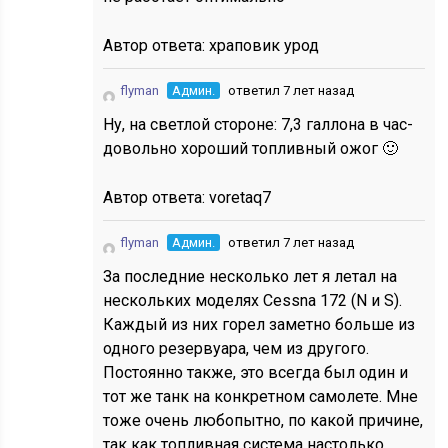
Автор ответа:
храповик урод
flyman
Админ.
ответил 7 лет назад
Ну, на светлой стороне: 7,3 галлона в час-
довольно хороший топливный ожог 🙂
Автор ответа:
voretaq7
flyman
Админ.
ответил 7 лет назад
За последние несколько лет я летал на
нескольких моделях Cessna 172 (N и S).
Каждый из них горел заметно больше из
одного резервуара, чем из другого.
Постоянно также, это всегда был один и
тот же танк на конкретном самолете. Мне
тоже очень любопытно, по какой причине,
так как топливная система настолько